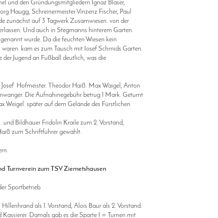
und den Gründungsmitgliedern Ignaz Blaser,
 Haugg, Schreinermeister Vinzenz Fischer, Paul
e zunächst auf 3 Tagwerk Zusamwiesen. von der
rlassen. Und auch in Stegmanns hinterem Garten.
enannt wurde. Da die feuchten Wiesen kein
waren. kam es zum Tausch mit Iosef Schrnids Garten.
 der Jugend an Fußball deutlich, was die
r ]osef` Hofmeister. Theodor Haiß. Max Waigel, Anton
anger. Die Aufnahınegebühr betrug 1 Mark. Geturnt
eigel. später auf dem Gelände des Fürstlichen
nd Bildhauer Fridolin Kraile zum 2. Vorstand,
iß zum Schriftführer gewählt.
rn.
nd Turnverein zum TSV Ziemetshausen
der Sportbetrieb
llenhrand als 1. Vorstand, Alois Baur als 2. Vorstand.
ssierer. Damals gab es die Sparte I = Turnen mit