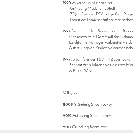
1990
Völkerball wird eingeführt.
Gründung Mädchenfußball
70 Jahrfeier des TSV mit großem Progra
Debüt der Mädchenfußballmannschaft. G
1993
Beginn mit dem Sandabbau im Rahmen
Ochsenstallfeld. Damit soll das Gelände f
Leichtathletikanlagen vorbereitet werde
Aufstellung von Kinderspielgeräten neb
1995
75-Jahrfeier des TSV mit Zusampokalt
Seit fast zehn Iahren spielt die erste Man
A-Klasse West.
...
Volleyball
2009
Gründung Streethockey
2012
Auflösung Streethockey
2013
Gründung Badminton