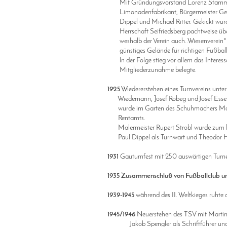
Mit Gründungsvorstand Lorenz Stammel 
Limonadenfabrikant, Bürgermeister Georg
Dippel und Michael Ritter. Gekickt wurd
Herrschaft Seifriedsberg pachtweise übe
weshalb der Verein auch..Wiesenverein" g
günstiges Gelände für richtigen Fußball 
ln der Folge stieg vor allem das Interesse
Mitgliederzunahme belegte.
1925
Wiedererstehen eines Turnvereins unte
Wiedemann, ]osef Robeg und Josef Essenw
wurde im Garten des Schuhmachers Max W
Rentamts.
Malermeister Rupert Strobl wurde zum l. u
Paul Dippel als Turnwart und Theodor Ha
1931
Gauturnfest mit 250 auswärtigen Turne
1935
Zusammenschluß von Fußballclub u
1939-1945
während des II. Weltkieges ruhte 
1945/1946
Neuerstehen des TSV mit Martin Hi
Jakob Spengler als Schriftführer und Ka