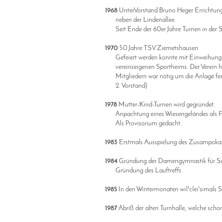
1968
UnterVorstand Bruno Heger Errichtung 
neben der Lindenallee.
Seit Ende der 60er Jahre Turnen in der S
1970
50 Jahre TSV Ziemetshausen
Gefeiert werden konnte mit Einweihung e
vereinseigenen Sportheims. Der Verein hatt
Mitgliedern war nötig um die Anlage fertig
2. Vorstand)
1978
Mutter-Kind-Turnen wird gegründet.
Anpachtung eines Wiesengeländes als Fußb
Als Provisorium gedacht.
1983
Erstmals Ausspielung des Zusampoka
1984
Gründung der Damengymnastik für Se
Gründung des Lauftreffs
1985
In den Wintermonaten wi1'cleı'simals 
1987
Abriß der alten Turnhalle, welche sch