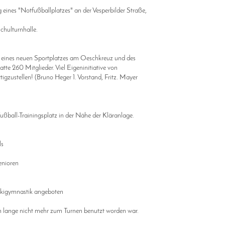
eines "Notfußballplatzes" an der Vesperbilder Straße,
chulturnhalle.
ines neuen Sportplatzes am Oeschkreuz und des
e 260 Mitglieder. Viel Eigeninitiative von
zustellen! (Bruno Heger 1. Vorstand, Fritz. Mayer
all-Trainingsplatz in der Nähe der Kläranlage.
ls
nioren
Skigymnastik angeboten
on lange nicht mehr zum Turnen benutzt worden war.