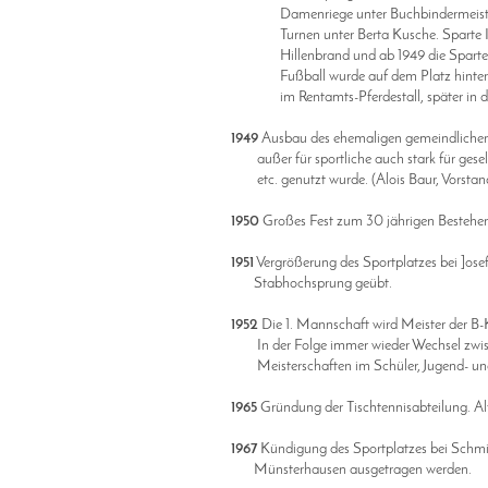
Damenriege unter Buchbindermeister 
Turnen unter Berta Kusche. Sparte II =
Hillenbrand und ab 1949 die Sparte [ll 
Fußball wurde auf dem Platz hinter Jos
im Rentamts-Pferdestall, später in de
1949
Ausbau des ehemaligen gemeindlichen B
außer für sportliche auch stark für gesell
etc. genutzt wurde. (Alois Baur, Vorstand
1950
Großes Fest zum 30 jährigen Bestehe
1951
Vergrößerung des Sportplatzes bei ]osef
Stabhochsprung geübt.
1952
Die 1. Mannschaft wird Meister der B-K
In der Folge immer wieder Wechsel zwisc
Meisterschaften im Schüler, Jugend- un
1965
Gründung der Tischtennisabteilung. Alfr
1967
Kündigung des Sportplatzes bei Schmid
Münsterhausen ausgetragen werden.