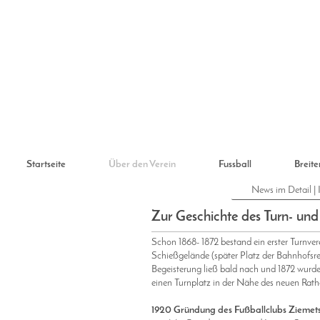
Startseite
Über den Verein
Fussball
Breite
News im Detail | 
Zur Geschichte des Turn- und
Schon 1868- 1872 bestand ein erster Turn
Schießgelände (später Platz der Bahnhofsres
Begeisterung ließ bald nach und 1872 wurde
einen Turnplatz in der Nähe des neuen Rath
1920 Gründung des Fußballclubs Ziemet