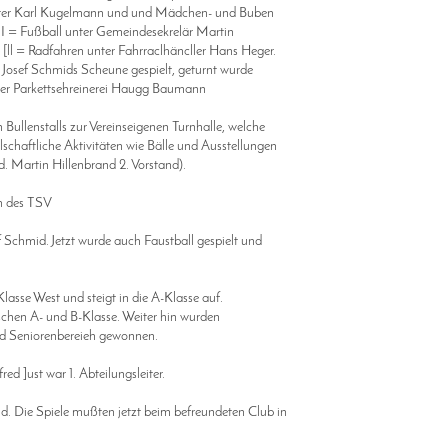
Karl Kugelmann und und Mädchen- und Buben
 Fußball unter Gemeindesekrelär Martin
= Radfahren unter Fahrraclhäncller Hans Heger.
ef Schmids Scheune gespielt, geturnt wurde
r Parkettsehreinerei Haugg Baumann
ullenstalls zur Vereinseigenen Turnhalle, welche
schaftliche Aktivitäten wie Bälle und Ausstellungen
. Martin Hillenbrand 2. Vorstand).
n des TSV
 Schmid. Jetzt wurde auch Faustball gespielt und
lasse West und steigt in die A-Klasse auf.
hen A- und B-Klasse. Weiter hin wurden
d Seniorenbereieh gewonnen.
ed ]ust war 1. Abteilungsleiter.
. Die Spiele mußten jetzt beim befreundeten Club in