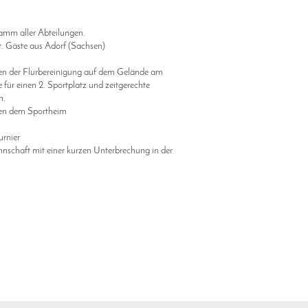
mm aller Abteilungen.
äste aus Adorf (Sachsen)
 der Flurbereinigung auf dem Gelände am
ür einen 2. Sportplatz und zeitgerechte
n.
en dem Sportheim
urnier
nschaft mit einer kurzen Unterbrechung in der