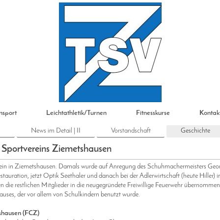
nsport
Leichtathletik/Turnen
Fitnesskurse
Kontak
I
News im Detail | II
Vorstandschaft
Geschichte
 Sportvereins Ziemetshausen
verein in Ziemetshausen. Damals wurde auf Anregung des Schuhmachermeisters Geo
tauration, jetzt Optik Seethaler und danach bei der Adlerwirtschaft (heute Hiller) i
n die restlichen Mitglieder in die neugegründete Freiwillige Feuerwehr übernomme
auses, der vor allem von Schulkindern benutzt wurde.
shausen (FCZ)