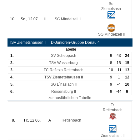
So.
Ziemetshsn.
10.
So., 12.07.
H
SG Mindelzell II
1
:
0
SG Mindelzell II
TSV Ziemetshausen II
D-Junioren-Gruppe Donau 4
Tabelle
1.
SV Scheppach
9
43
24
2.
TSV Wasserburg
8
15
15
3.
FC Reflexa Rettenbach
10
-11
13
4.
TSV Ziemetshausen II
9
1
12
5.
SG L`haslach II
9
-4
10
6.
Reisensburg II
9
-44
6
zur ausführlichen Tabelle
Fr.
Rettenbach
8.
Fr., 12.06.
A
Rettenbach
2
:
1
Ziemetshsn. II