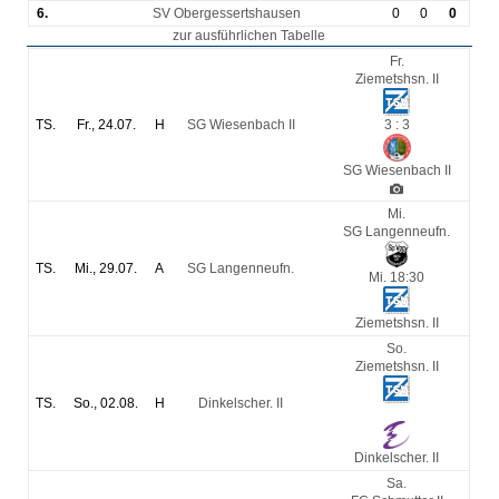
6.
SV Obergessertshausen
0
0
0
zur ausführlichen Tabelle
Fr.
Ziemetshsn. II
TS.
Fr., 24.07.
H
SG Wiesenbach II
3
:
3
SG Wiesenbach II
Mi.
SG Langenneufn.
TS.
Mi., 29.07.
A
SG Langenneufn.
Mi. 18:30
Ziemetshsn. II
So.
Ziemetshsn. II
TS.
So., 02.08.
H
Dinkelscher. II
2
:
4
Dinkelscher. II
Sa.