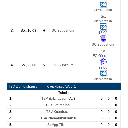
Ziemetshsn.
So.
Ziemetshsn.
3.
So., 16.08.
H
SC Bubesheim
16.08.
SC Bubesheim
Sa.
FC Günzburg
4.
Sa., 22.08.
A
FC Günzburg
22.08.
Ziemetshsn.
TSV Ziemetshausen II
Kreisklasse West 1
Tabelle
1.
TSV Balzhausen
(Ab)
0
0
0
2.
DJK Breitenthal
0
0
0
3.
TSV Krumbach
0
0
0
4.
TSV Ziemetshausen II
0
0
0
5.
SpVgg Ellzee
0
0
0