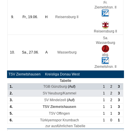
Fr.
Ziemetshsn. II
9.
Fr., 19.06.
H
Reisensburg II
13
:
3
Reisensburg II
Sa.
Wasserburg
10.
Sa., 27.06.
A
Wasserburg
abg.
Ziemetshsn. II
TSV Ziemetshausen
Kreisliga Donau West
Tabelle
1.
TGB Günzburg
(Auf)
1
2
3
2.
SV Neuburg/Kammel
1
2
3
3.
SV Mindelzell
(Auf)
1
2
3
4.
TSV Ziemetshausen
1
1
3
5.
TSV Offingen
1
1
3
6.
Türkiyemspor Krumbach
1
0
1
zur ausführlichen Tabelle