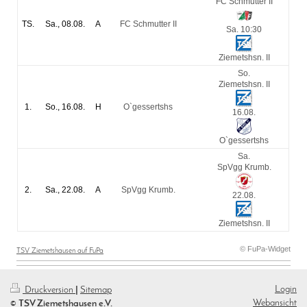
FC Schmutter II
TS.
Sa., 08.08.
A
FC Schmutter II
Sa. 10:30
Ziemetshsn. II
So.
Ziemetshsn. II
1.
So., 16.08.
H
O`gessertshs
16.08.
O`gessertshs
Sa.
SpVgg Krumb.
2.
Sa., 22.08.
A
SpVgg Krumb.
22.08.
Ziemetshsn. II
© FuPa-Widget
TSV Ziemetshausen auf FuPa
Login
Druckversion
|
Sitemap
Webansicht
© TSV Ziemetshausen e.V.