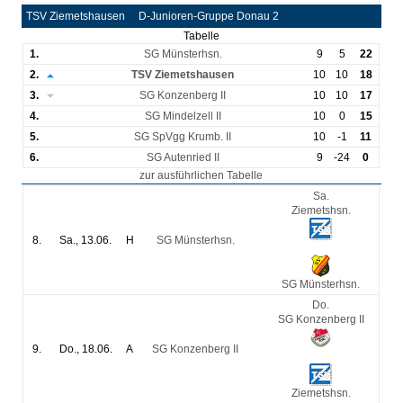
TSV Ziemetshausen
D-Junioren-Gruppe Donau 2
Tabelle
1.
SG Münsterhsn.
9
5
22
2.
TSV Ziemetshausen
10
10
18
3.
SG Konzenberg II
10
10
17
4.
SG Mindelzell II
10
0
15
5.
SG SpVgg Krumb. II
10
-1
11
6.
SG Autenried II
9
-24
0
zur ausführlichen Tabelle
Sa.
Ziemetshsn.
8.
Sa., 13.06.
H
SG Münsterhsn.
6
:
0
SG Münsterhsn.
Do.
SG Konzenberg II
9.
Do., 18.06.
A
SG Konzenberg II
5
:
0
Ziemetshsn.