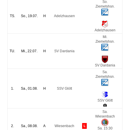
So.
Ziemetshsn.
TS.
So., 19.07.
H
Adelzhausen
2
:
1
Adelzhausen
Mi.
Ziemetshsn.
TU.
Mi., 22.07.
H
SV Dardania
4
:
0
SV Dardania
Sa.
Ziemetshsn.
1.
Sa., 01.08.
H
SSV Glött
2
:
1
SSV Glött
Sa.
Wiesenbach
2.
Sa., 08.08.
A
Wiesenbach
L
Sa. 15:30